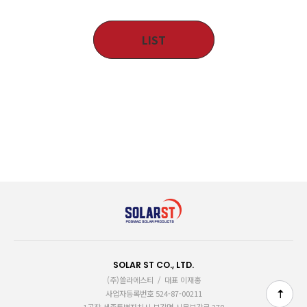
LIST
SOLAR ST CO., LTD.
(주)쏠라에스티 / 대표 이재홍
사업자등록번호 524-87-00211