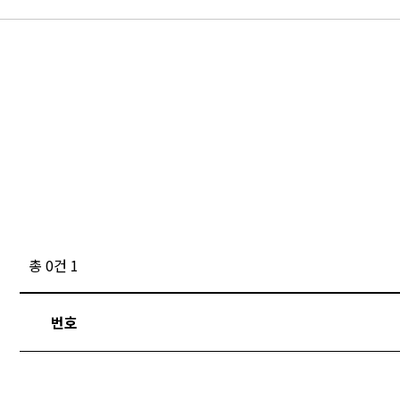
총 0건
1
번호