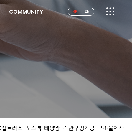
COMMUNITY
KR
EN
|
용접트러스
포스맥
태양광
각관구멍가공
구조물제작